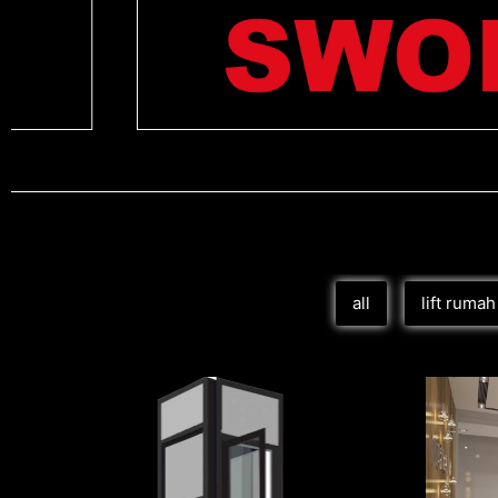
all
lift rumah