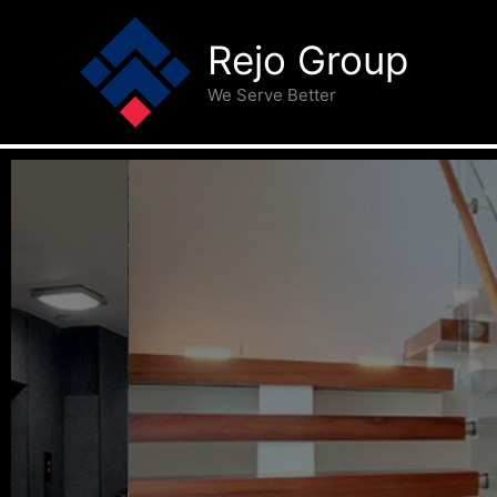
Lewati
ke
Rejo Group
konten
We Serve Better
PT RE