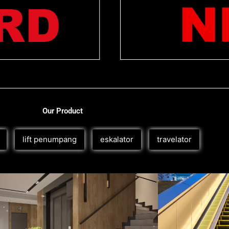
Our Product
lift penumpang
eskalator
travelator
Lift Penumpang