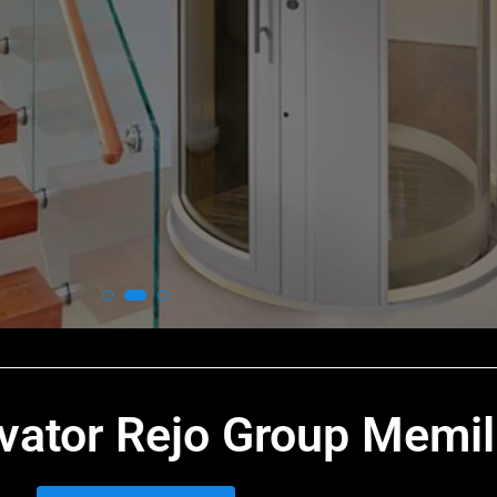
nit lift, eskalator, dan travelator di seluruh wilayah Jawa 
Learn More
Contact US
vator Rejo Group Memil